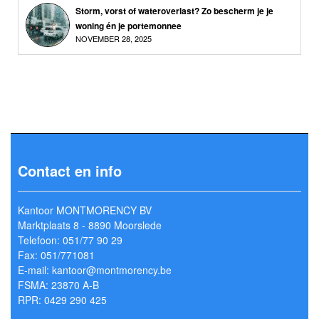
Storm, vorst of wateroverlast? Zo bescherm je je
woning én je portemonnee
NOVEMBER 28, 2025
Contact en info
Kantoor MONTMORENCY BV
Marktplaats 8 - 8890 Moorslede
Telefoon: 051/77 90 29
Fax: 051/771081
E-mail: kantoor@montmorency.be
FSMA: 23870 A-B
RPR: 0429 290 425