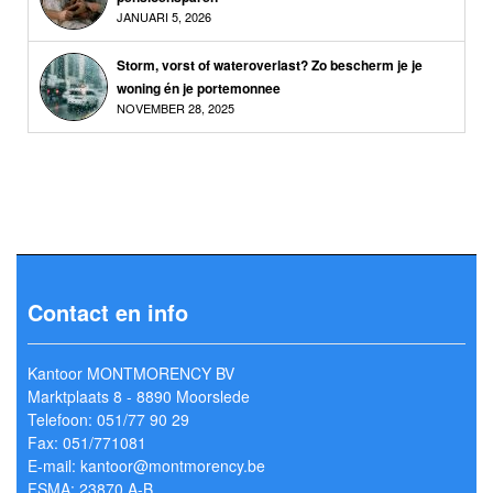
JANUARI 5, 2026
Storm, vorst of wateroverlast? Zo bescherm je je
woning én je portemonnee
NOVEMBER 28, 2025
Contact en info
Kantoor MONTMORENCY BV
Marktplaats 8 - 8890 Moorslede
Telefoon: 051/77 90 29
Fax: 051/771081
E-mail: kantoor@montmorency.be
FSMA: 23870 A-B