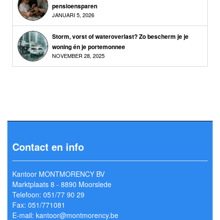
pensioensparen
JANUARI 5, 2026
Storm, vorst of wateroverlast? Zo bescherm je je
woning én je portemonnee
NOVEMBER 28, 2025
Contact en info
Kantoor MONTMORENCY BV
Marktplaats 8 - 8890 Moorslede
Telefoon: 051/77 90 29
Fax: 051/771081
E-mail: kantoor@montmorency.be