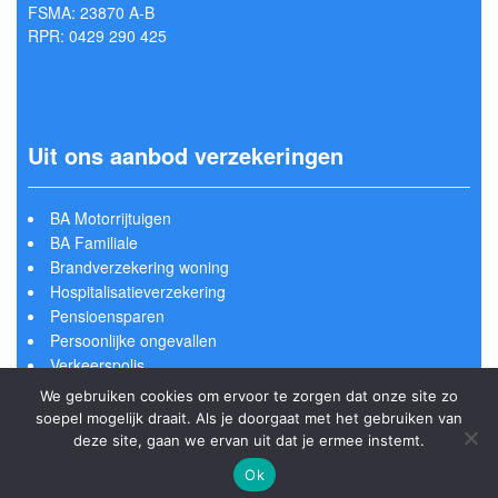
FSMA: 23870 A-B
RPR: 0429 290 425
Uit ons aanbod verzekeringen
BA Motorrijtuigen
BA Familiale
Brandverzekering woning
Hospitalisatieverzekering
Pensioensparen
Persoonlijke ongevallen
Verkeerspolis
We gebruiken cookies om ervoor te zorgen dat onze site zo
soepel mogelijk draait. Als je doorgaat met het gebruiken van
deze site, gaan we ervan uit dat je ermee instemt.
© copyright Webassur.be - Powered by
Modulink.be - Webassur
Ok